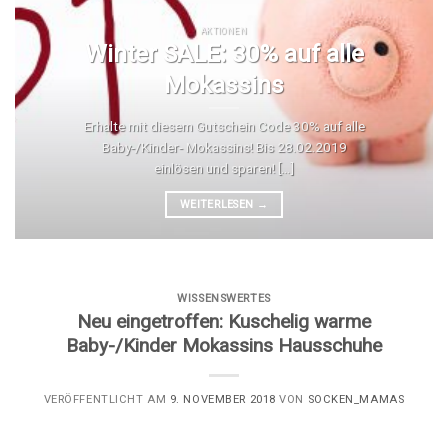
AKTIONEN
Winter SALE: 30% auf alle
Mokassins
Erhalte mit diesem Gutschein Code 30% auf alle
Baby-/Kinder- Mokassins! Bis 28.02.2019
einlösen und sparen! [...]
WEITERLESEN
→
WISSENSWERTES
Neu eingetroffen: Kuschelig warme
Baby-/Kinder Mokassins Hausschuhe
VERÖFFENTLICHT AM
9. NOVEMBER 2018
VON
SOCKEN_MAMAS