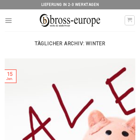
Skip
LIEFERUNG IN 2-3 WERKTAGEN
to
content
TÄGLICHER ARCHIV:
WINTER
15
Jan.