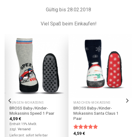
Gültig bis 28.02.2018
Viel Spaß beim Einkaufen!
JUNGEN-MOKASSINS
MÄDCHEN-MOKASSINS
BROSS Baby-/Kinder-
BROSS Baby-/Kinder-
Mokassins Speed 1 Paar
Mokassins Santa Claus 1
Paar
4,59
€
Enthält 19% MwSt.
zzgl.
Versand
4,59
€
Bewertet
Lieferzeit: sofort lieferbar