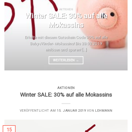
AKTIONEN
Winter SALE: 30% auf alle
Mokassins
Erhalte mit diesem Gutschein Code 30% auf alle
Baby-/Kinder- Mokassins! Bis 28.02.2019
einlösen und sparen! [...]
WEITERLESEN
→
AKTIONEN
Winter SALE: 30% auf alle Mokassins
VERÖFFENTLICHT AM
15. JANUAR 2019
VON
LEHMANN
15