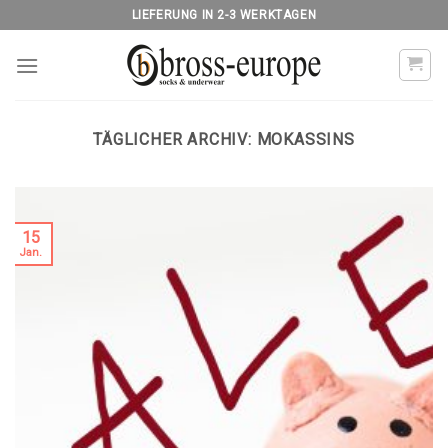
Skip
LIEFERUNG IN 2-3 WERKTAGEN
to
content
TÄGLICHER ARCHIV:
MOKASSINS
15
Jan.