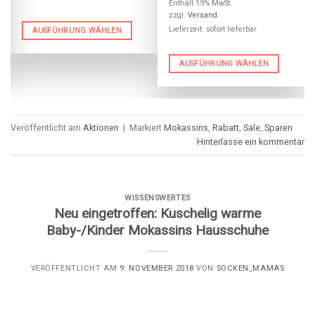
mit
5.00
Enthält 19% MwSt.
von 5
zzgl.
Versand
Lieferzeit: sofort lieferbar
AUSFÜHRUNG WÄHLEN
AUSFÜHRUNG WÄHLEN
Veröffentlicht am
Aktionen
|
Markiert
Mokassins
,
Rabatt
,
Sale
,
Sparen
Hinterlasse ein kommentar
WISSENSWERTES
Neu eingetroffen: Kuschelig warme
Baby-/Kinder Mokassins Hausschuhe
VERÖFFENTLICHT AM
9. NOVEMBER 2018
VON
SOCKEN_MAMAS