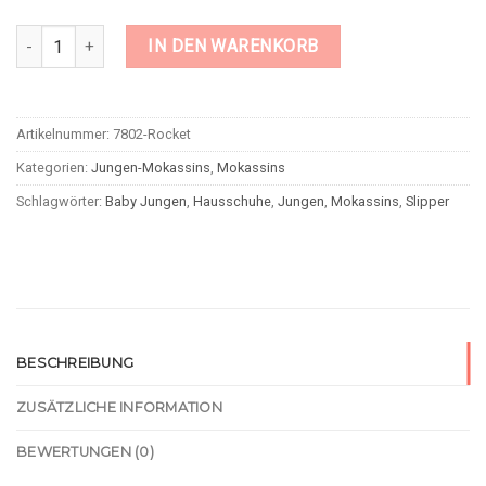
BROSS Baby-/Kinder-Mokassins Rocket 1 Paar Menge
IN DEN WARENKORB
Artikelnummer:
7802-Rocket
Kategorien:
Jungen-Mokassins
,
Mokassins
Schlagwörter:
Baby Jungen
,
Hausschuhe
,
Jungen
,
Mokassins
,
Slipper
BESCHREIBUNG
ZUSÄTZLICHE INFORMATION
BEWERTUNGEN (0)