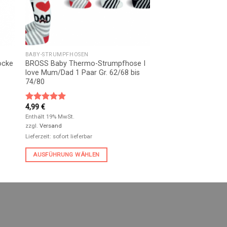
BABY-STRUMPFHOSEN
ocke
BROSS Baby Thermo-Strumpfhose I
love Mum/Dad 1 Paar Gr. 62/68 bis
74/80
4,99
€
Bewertet
mit
5.00
Enthält 19% MwSt.
von 5
zzgl.
Versand
Lieferzeit: sofort lieferbar
AUSFÜHRUNG WÄHLEN