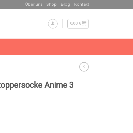
Über uns
Shop
Blog
Kontakt
0,00
€
toppersocke Anime 3