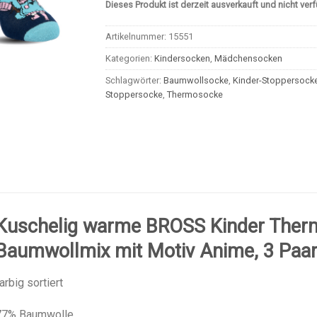
Bewertet
1
Dieses Produkt ist derzeit ausverkauft und nicht ver
mit
5.00
von 5,
Artikelnummer:
15551
basierend
auf
Kategorien:
Kindersocken
,
Mädchensocken
Kundenbewertung
Schlagwörter:
Baumwollsocke
,
Kinder-Stoppersock
Stoppersocke
,
Thermosocke
Kuschelig warme BROSS Kinder Ther
Baumwollmix mit Motiv Anime, 3 Paa
arbig sortiert
77% Baumwolle