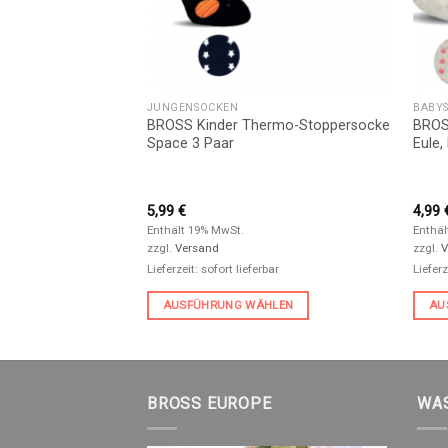
S
JUNGENSOCKEN
BABY
er-Mokassins
BROSS Kinder Thermo-Stoppersocke
BROS
aar
Space 3 Paar
Eule,
5,99
€
4,99
Enthält 19% MwSt.
Enthäl
zzgl.
Versand
zzgl.
V
bar
Lieferzeit: sofort lieferbar
Lieferz
HLEN
AUSFÜHRUNG WÄHLEN
AU
BROSS EUROPE
WAS