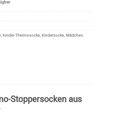
fügbar.
e
,
Kinder-Thermosocke
,
Kindersocke
,
Mädchen
,
mo-Stoppersocken aus
r