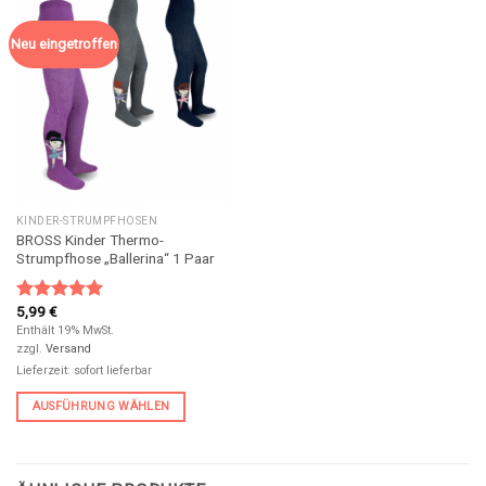
Neu eingetroffen
KINDER-STRUMPFHOSEN
BROSS Kinder Thermo-
Strumpfhose „Ballerina“ 1 Paar
5,99
€
Bewertet
mit
5.00
Enthält 19% MwSt.
von 5
zzgl.
Versand
Lieferzeit: sofort lieferbar
AUSFÜHRUNG WÄHLEN