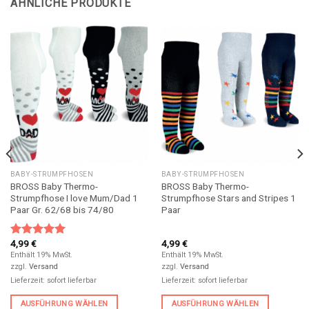
ÄHNLICHE PRODUKTE
BABY-STRUMPFHOSEN
BABY-STRUMPFHOSEN
BROSS Baby Thermo-
BROSS Baby Thermo-
Strumpfhose I love Mum/Dad 1
Strumpfhose Stars and Stripes 1
Paar Gr. 62/68 bis 74/80
Paar
4,99
€
4,99
€
Bewertet
mit
5.00
Enthält 19% MwSt.
Enthält 19% MwSt.
von 5
zzgl.
Versand
zzgl.
Versand
Lieferzeit: sofort lieferbar
Lieferzeit: sofort lieferbar
AUSFÜHRUNG WÄHLEN
AUSFÜHRUNG WÄHLEN