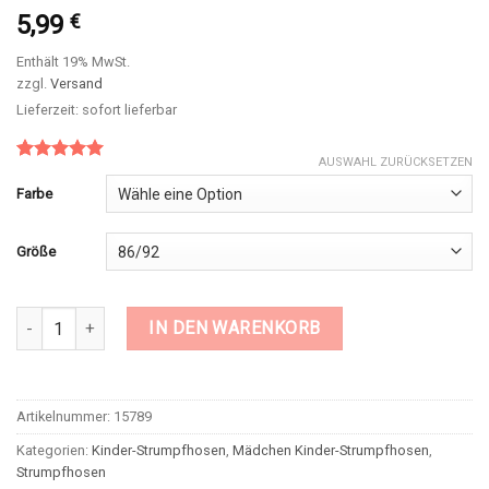
5,99
€
Enthält 19% MwSt.
zzgl.
Versand
Lieferzeit: sofort lieferbar
AUSWAHL ZURÜCKSETZEN
Bewertet
1
mit
5.00
Farbe
von 5,
basierend
auf
Größe
Kundenbewertung
Thermo-Strumpfhose Love BROSS Mädchen 1 Paar, Gr. 86/92 bis
IN DEN WARENKORB
Artikelnummer:
15789
Kategorien:
Kinder-Strumpfhosen
,
Mädchen Kinder-Strumpfhosen
,
Strumpfhosen