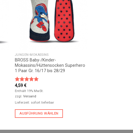
JUNGEN-MOKASSINS
BROSS Baby-/Kinder-
Mokassins/Hüttensocken Superhero
1 Paar Gr. 16/17 bis 28/29
4,59
€
Bewertet
mit
5.00
Enthält 19% MwSt.
von 5
zzgl.
Versand
Lieferzeit: sofort lieferbar
AUSFÜHRUNG WÄHLEN