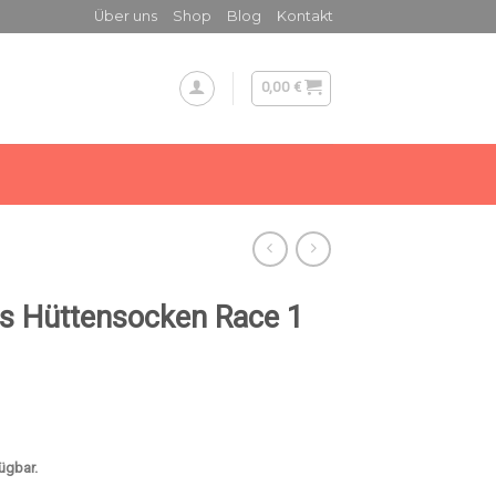
Über uns
Shop
Blog
Kontakt
0,00
€
s Hüttensocken Race 1
fügbar.