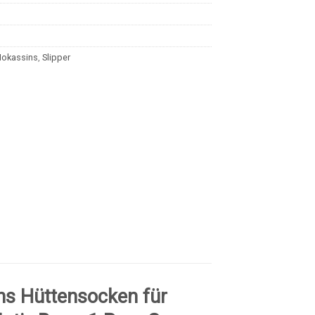
okassins
,
Slipper
s Hüttensocken für