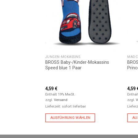
JUNGEN-MOKASSINS
MÄDC
er-Mokassins
BROSS Baby-/Kinder-Mokassins
BROS
Speed blue 1 Paar
Princ
4,59
€
4,59
Enthält 19% MwSt.
Enthäl
zzgl.
Versand
zzgl.
V
bar
Lieferzeit: sofort lieferbar
Lieferz
HLEN
AUSFÜHRUNG WÄHLEN
AU