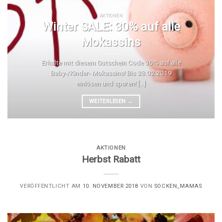
AKTIONEN
Winter SALE: 30% auf alle
Mokassins
Erhalte mit diesem Gutschein Code 30% auf alle
Baby-/Kinder- Mokassins! Bis 28.02.2019
einlösen und sparen! [...]
WEITERLESEN
→
AKTIONEN
Herbst Rabatt
VERÖFFENTLICHT AM
10. NOVEMBER 2018
VON
SOCKEN_MAMAS