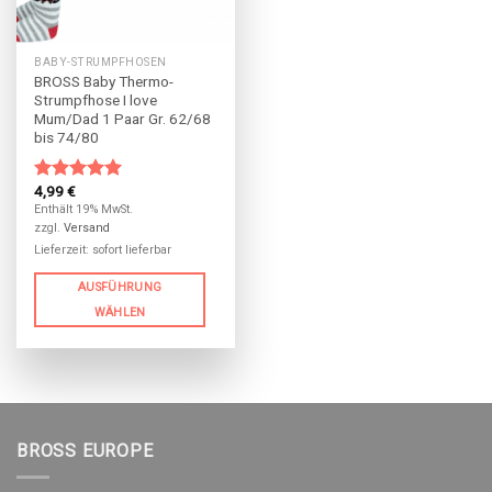
BABY-STRUMPFHOSEN
BROSS Baby Thermo-
Strumpfhose I love
Mum/Dad 1 Paar Gr. 62/68
bis 74/80
4,99
€
Bewertet
mit
5.00
Enthält 19% MwSt.
von 5
zzgl.
Versand
Lieferzeit: sofort lieferbar
AUSFÜHRUNG
WÄHLEN
BROSS EUROPE